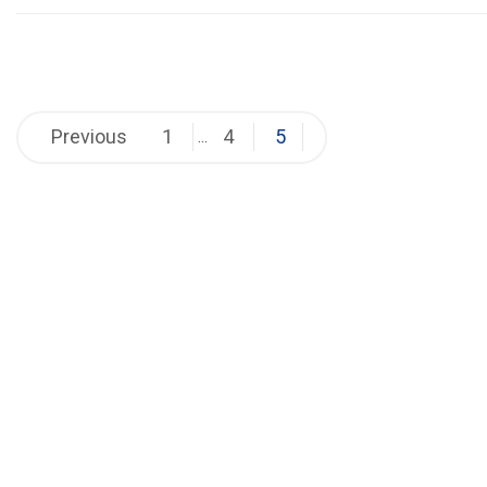
Posts
Previous
1
4
5
…
pagination