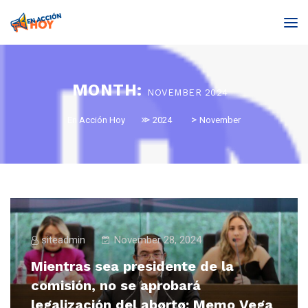
MONTH:
NOVEMBER 2024
>
>
En Acción Hoy
2024
November
siteadmin
November 28, 2024
Mientras sea presidente de la
comisión, no se aprobará
legalización del ąbørtø: Memo Vega