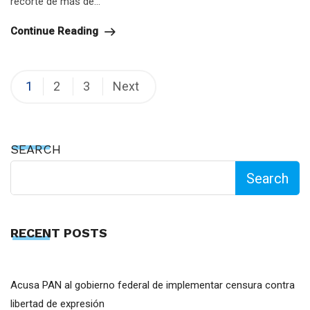
recorte de más de...
Continue Reading
Posts
1
2
3
Next
pagination
SEARCH
Search
RECENT POSTS
Acusa PAN al gobierno federal de implementar censura contra
libertad de expresión