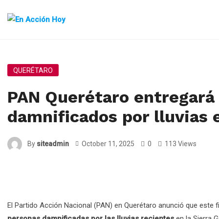
QUERÉTARO
PAN Querétaro entregará 
damnificados por lluvias 
By
siteadmin
October 11, 2025
0
113 Views
El Partido Acción Nacional (PAN) en Querétaro anunció que este 
personas damnificadas por las lluvias recientes
en la Sierra 