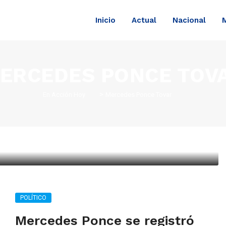
Inicio
Actual
Nacional
ERCEDES PONCE TOV
>
En Acción Hoy
Mercedes Ponce Tovar
ó como candidata del PAN a
de Pedro Escobedo
POLÍTICO
Mercedes Ponce se registró