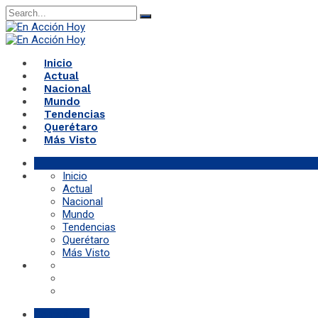
Search
for:
Inicio
Actual
Nacional
Mundo
Tendencias
Querétaro
Más Visto
Inicio
Actual
Nacional
Mundo
Tendencias
Querétaro
Más Visto
Corregidora